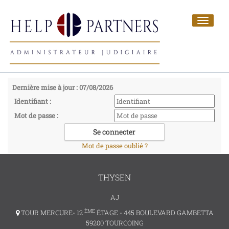
Toggle
navigat
Dernière mise à jour : 07/08/2026
Identifiant :
Mot de passe :
Mot de passe oublié ?
THYSEN
AJ
ÈME
TOUR MERCURE- 12
ÉTAGE - 445 BOULEVARD GAMBETTA
59200 TOURCOING