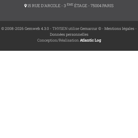
ÈME
15 RUE D'ARCOLE - 3
ÉTAGE - 75004 PARIS
© 2008-2026 Gemweb 4.3.0
- THYSEN utilise
Gemarcur ©
-
Mentions légales
-
Données personnelles
Conception/Réalisation
Atlantic Log