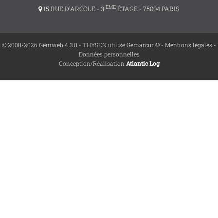
ÈME
15 RUE D'ARCOLE - 3
ÉTAGE - 75004 PARIS
© 2008-2026 Gemweb 4.3.0
- THYSEN utilise
Gemarcur ©
-
Mentions légales
-
Données personnelles
Conception/Réalisation
Atlantic Log