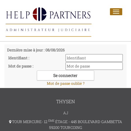
Toggle
navigat
Dernière mise à jour : 08/08/2026
Identifiant :
Mot de passe :
Mot de passe oublié ?
THYSEN
AJ
ÈME
TOUR MERCURE- 12
ÉTAGE - 445 BOULEVARD GAMBETTA
59200 TOURCOING