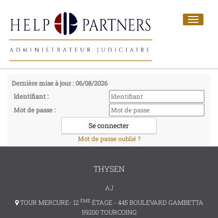
Toggle
navigat
Dernière mise à jour : 06/08/2026
Identifiant :
Mot de passe :
Mot de passe oublié ?
THYSEN
AJ
ÈME
TOUR MERCURE- 12
ÉTAGE - 445 BOULEVARD GAMBETTA
59200 TOURCOING