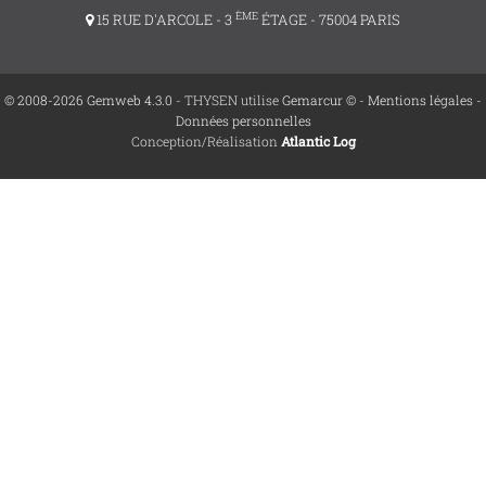
ÈME
15 RUE D'ARCOLE - 3
ÉTAGE - 75004 PARIS
© 2008-2026 Gemweb 4.3.0
- THYSEN utilise
Gemarcur ©
-
Mentions légales
-
Données personnelles
Conception/Réalisation
Atlantic Log