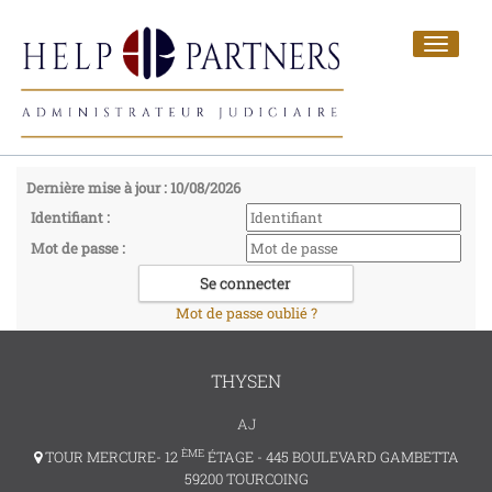
Toggle
navigat
Dernière mise à jour : 10/08/2026
Identifiant :
Mot de passe :
Mot de passe oublié ?
THYSEN
AJ
ÈME
TOUR MERCURE- 12
ÉTAGE - 445 BOULEVARD GAMBETTA
59200 TOURCOING