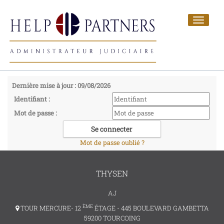
Toggle
navigat
Dernière mise à jour : 09/08/2026
Identifiant :
Mot de passe :
Mot de passe oublié ?
THYSEN
AJ
ÈME
TOUR MERCURE- 12
ÉTAGE - 445 BOULEVARD GAMBETTA
59200 TOURCOING