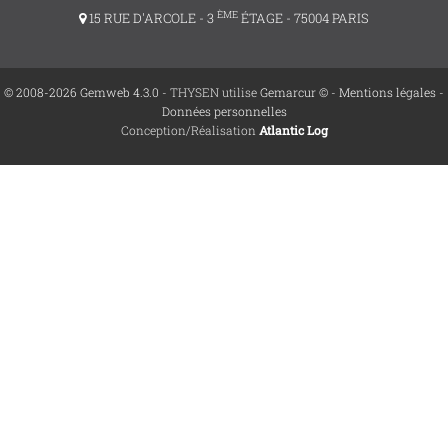
ÈME
15 RUE D'ARCOLE - 3
ÉTAGE - 75004 PARIS
© 2008-2026 Gemweb 4.3.0
- THYSEN utilise
Gemarcur ©
-
Mentions légales
-
Données personnelles
Conception/Réalisation
Atlantic Log