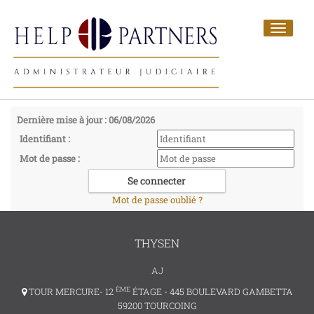
Toggle
navigat
Dernière mise à jour : 06/08/2026
Identifiant :
Mot de passe :
Mot de passe oublié ?
THYSEN
AJ
ÈME
TOUR MERCURE- 12
ÉTAGE - 445 BOULEVARD GAMBETTA
59200 TOURCOING