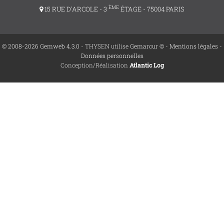
ÈME
15 RUE D'ARCOLE - 3
ÉTAGE - 75004 PARIS
© 2008-2026 Gemweb 4.3.0
- THYSEN utilise
Gemarcur ©
-
Mentions légales
-
Données personnelles
Conception/Réalisation
Atlantic Log