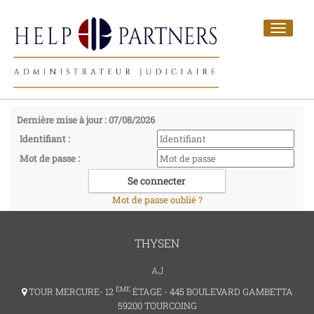
Toggle
navigat
Dernière mise à jour : 07/08/2026
Identifiant :
Mot de passe :
Mot de passe oublié ?
THYSEN
AJ
ÈME
TOUR MERCURE- 12
ÉTAGE - 445 BOULEVARD GAMBETTA
59200 TOURCOING