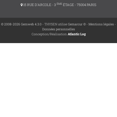
ÈME
15 RUE D'ARCOLE - 3
ÉTAGE - 75004 PARIS
© 2008-2026 Gemweb 4.3.0
- THYSEN utilise
Gemarcur ©
-
Mentions légales
-
Données personnelles
Conception/Réalisation
Atlantic Log