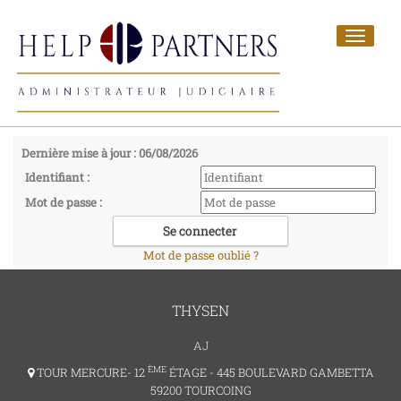
Toggle
navigat
Dernière mise à jour : 06/08/2026
Identifiant :
Mot de passe :
Mot de passe oublié ?
THYSEN
AJ
ÈME
TOUR MERCURE- 12
ÉTAGE - 445 BOULEVARD GAMBETTA
59200 TOURCOING