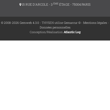
ÈME
15 RUE D'ARCOLE - 3
ÉTAGE - 75004 PARIS
© 2008-2026 Gemweb 4.3.0
- THYSEN utilise
Gemarcur ©
-
Mentions légales
-
Données personnelles
Conception/Réalisation
Atlantic Log