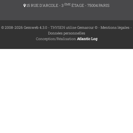
ÈME
15 RUE D'ARCOLE - 3
ÉTAGE - 75004 PARIS
© 2008-2026 Gemweb 4.3.0
- THYSEN utilise
Gemarcur ©
-
Mentions légales
-
Données personnelles
Conception/Réalisation
Atlantic Log