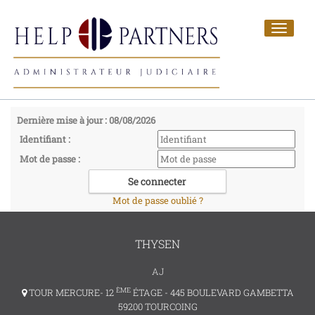
Toggle
navigat
Dernière mise à jour : 08/08/2026
Identifiant :
Mot de passe :
Mot de passe oublié ?
THYSEN
AJ
ÈME
TOUR MERCURE- 12
ÉTAGE - 445 BOULEVARD GAMBETTA
59200 TOURCOING