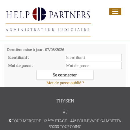
Toggle
navigat
Dernière mise à jour : 07/08/2026
Identifiant :
Mot de passe :
Mot de passe oublié ?
THYSEN
AJ
ÈME
TOUR MERCURE- 12
ÉTAGE - 445 BOULEVARD GAMBETTA
59200 TOURCOING