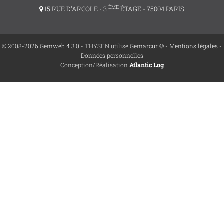
ÈME
15 RUE D'ARCOLE - 3
ÉTAGE - 75004 PARIS
© 2008-2026 Gemweb 4.3.0
- THYSEN utilise
Gemarcur ©
-
Mentions légales
-
Données personnelles
Conception/Réalisation
Atlantic Log