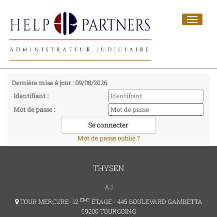
Toggle
navigat
Dernière mise à jour : 09/08/2026
Identifiant :
Mot de passe :
Mot de passe oublié ?
THYSEN
AJ
ÈME
TOUR MERCURE- 12
ÉTAGE - 445 BOULEVARD GAMBETTA
59200 TOURCOING