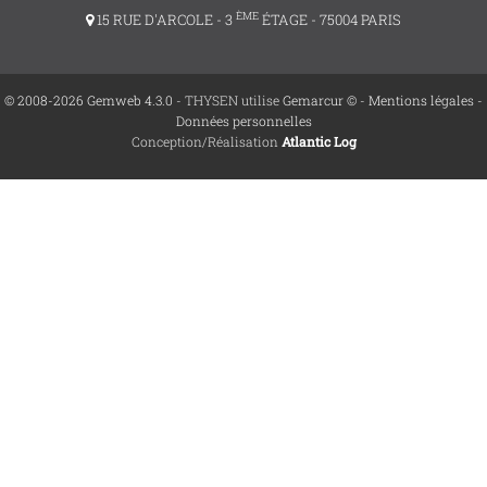
ÈME
15 RUE D'ARCOLE - 3
ÉTAGE - 75004 PARIS
© 2008-2026 Gemweb 4.3.0
- THYSEN utilise
Gemarcur ©
-
Mentions légales
-
Données personnelles
Conception/Réalisation
Atlantic Log