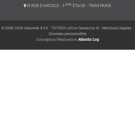
ÈME
15 RUE D'ARCOLE - 3
ÉTAGE - 75004 PARIS
© 2008-2026 Gemweb 4.3.0
- THYSEN utilise
Gemarcur ©
-
Mentions légales
-
Données personnelles
Conception/Réalisation
Atlantic Log