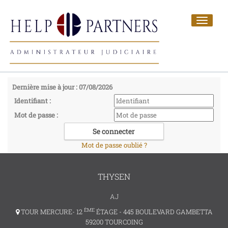
Toggle
navigat
Dernière mise à jour : 07/08/2026
Identifiant :
Mot de passe :
Mot de passe oublié ?
THYSEN
AJ
ÈME
TOUR MERCURE- 12
ÉTAGE - 445 BOULEVARD GAMBETTA
59200 TOURCOING