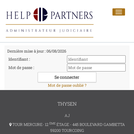
Toggle
navigat
Dernière mise à jour : 06/08/2026
Identifiant :
Mot de passe :
Mot de passe oublié ?
THYSEN
AJ
ÈME
TOUR MERCURE- 12
ÉTAGE - 445 BOULEVARD GAMBETTA
59200 TOURCOING