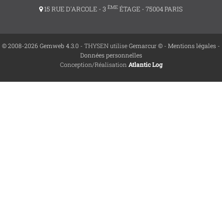
ÈME
15 RUE D'ARCOLE - 3
ÉTAGE - 75004 PARIS
© 2008-2026 Gemweb 4.3.0
- THYSEN utilise
Gemarcur ©
-
Mentions légales
-
Données personnelles
Conception/Réalisation
Atlantic Log