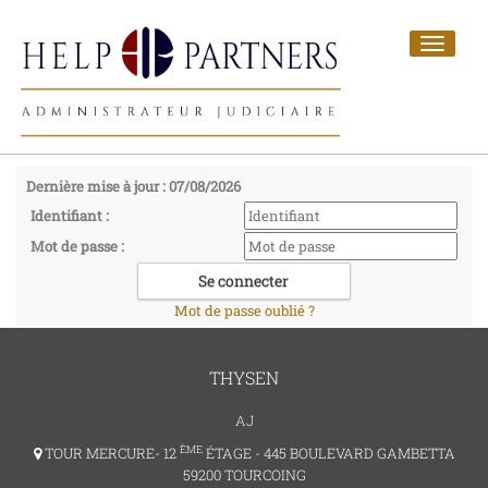
Toggle
navigat
Dernière mise à jour : 07/08/2026
Identifiant :
Mot de passe :
Mot de passe oublié ?
THYSEN
AJ
ÈME
TOUR MERCURE- 12
ÉTAGE - 445 BOULEVARD GAMBETTA
59200 TOURCOING