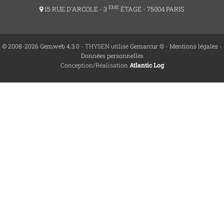
ÈME
15 RUE D'ARCOLE - 3
ÉTAGE - 75004 PARIS
© 2008-2026 Gemweb 4.3.0
- THYSEN utilise
Gemarcur ©
-
Mentions légales
-
Données personnelles
Conception/Réalisation
Atlantic Log