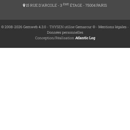
ÈME
15 RUE D'ARCOLE - 3
ÉTAGE - 75004 PARIS
© 2008-2026 Gemweb 4.3.0
- THYSEN utilise
Gemarcur ©
-
Mentions légales
-
Données personnelles
Conception/Réalisation
Atlantic Log