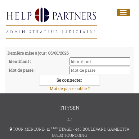
Toggle
navigat
Dernière mise à jour : 06/08/2026
Identifiant :
Mot de passe :
Mot de passe oublié ?
THYSEN
AJ
ÈME
TOUR MERCURE- 12
ÉTAGE - 445 BOULEVARD GAMBETTA
59200 TOURCOING