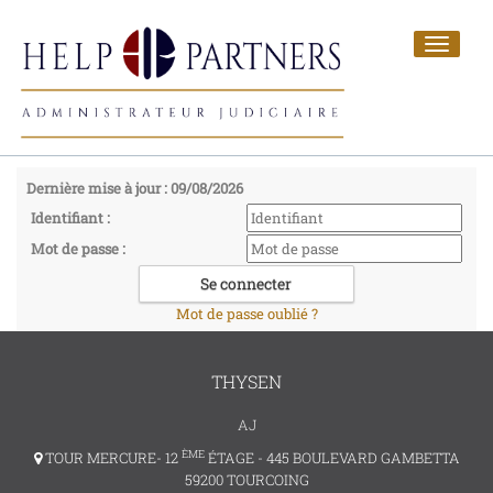
Toggle
navigat
Dernière mise à jour : 09/08/2026
Identifiant :
Mot de passe :
Mot de passe oublié ?
THYSEN
AJ
ÈME
TOUR MERCURE- 12
ÉTAGE - 445 BOULEVARD GAMBETTA
59200 TOURCOING