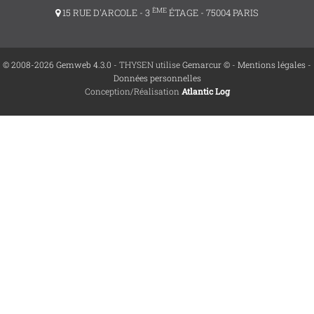
ÈME
15 RUE D'ARCOLE - 3
ÉTAGE - 75004 PARIS
© 2008-2026 Gemweb 4.3.0
- THYSEN utilise
Gemarcur ©
-
Mentions légales
-
Données personnelles
Conception/Réalisation
Atlantic Log