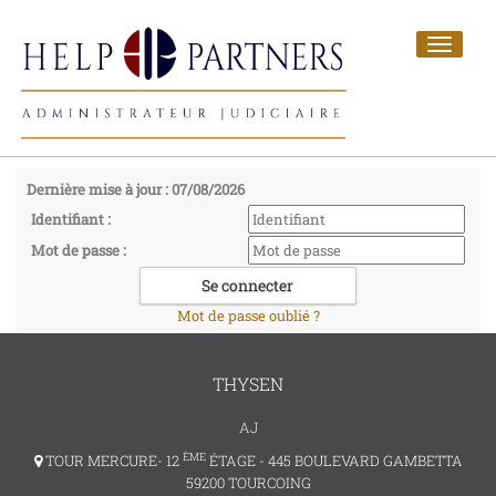
Toggle
navigat
Dernière mise à jour : 07/08/2026
Identifiant :
Mot de passe :
Mot de passe oublié ?
THYSEN
AJ
ÈME
TOUR MERCURE- 12
ÉTAGE - 445 BOULEVARD GAMBETTA
59200 TOURCOING