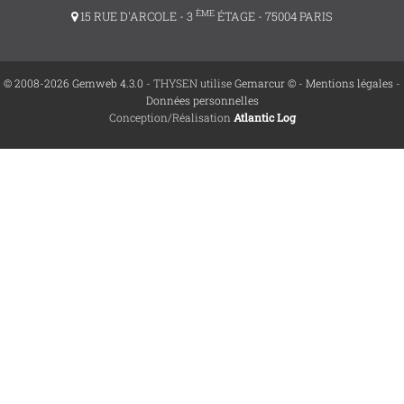
ÈME
15 RUE D'ARCOLE - 3
ÉTAGE - 75004 PARIS
© 2008-2026 Gemweb 4.3.0
- THYSEN utilise
Gemarcur ©
-
Mentions légales
-
Données personnelles
Conception/Réalisation
Atlantic Log