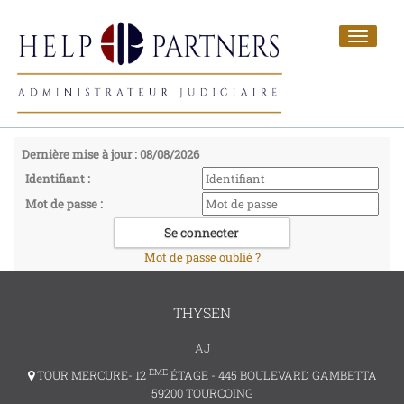
Toggle
navigat
Dernière mise à jour : 08/08/2026
Identifiant :
Mot de passe :
Mot de passe oublié ?
THYSEN
AJ
ÈME
TOUR MERCURE- 12
ÉTAGE - 445 BOULEVARD GAMBETTA
59200 TOURCOING