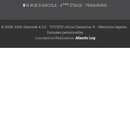
ÈME
15 RUE D'ARCOLE - 3
ÉTAGE - 75004 PARIS
© 2008-2026 Gemweb 4.3.0
- THYSEN utilise
Gemarcur ©
-
Mentions légales
-
Données personnelles
Conception/Réalisation
Atlantic Log