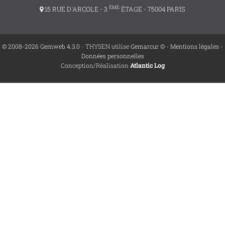
ÈME
15 RUE D'ARCOLE - 3
ÉTAGE - 75004 PARIS
© 2008-2026 Gemweb 4.3.0
- THYSEN utilise
Gemarcur ©
-
Mentions légales
-
Données personnelles
Conception/Réalisation
Atlantic Log