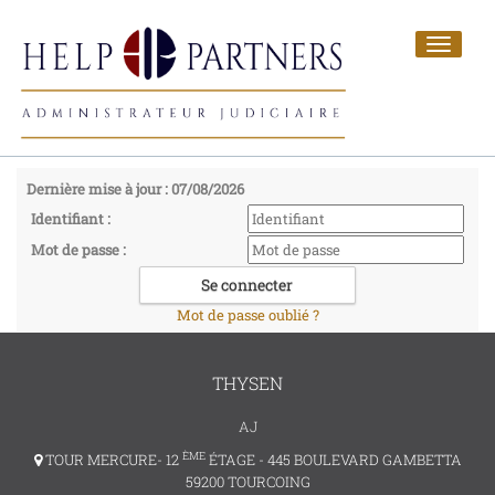
Toggle
navigat
Dernière mise à jour : 07/08/2026
Identifiant :
Mot de passe :
Mot de passe oublié ?
THYSEN
AJ
ÈME
TOUR MERCURE- 12
ÉTAGE - 445 BOULEVARD GAMBETTA
59200 TOURCOING