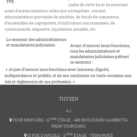
TPE.
cadre de cette loi et ils exercent
aussi d’autres missions utiles aux entreprises : conseil,
administrateur provisoire de sociétés, de fonds de commerce,
d’ensembles de copropriété, d’indivisions successorales, de
communauté, séquestre, liquidateur amiable, etc.
Le serment des administrateurs
et mandataires judiciaires
Avant d’exercer leurs fonctions,
tous les administrateurs et
mandataires judiciaires prêtent
ce serment :
« Je jure d’exercer mes fonctions avec honneur, dignité,
indépendance et probité, et de me conformer en toute occasion aux
lois et règlements de ma profession. »
THYSEN
AJ
ÈME
TOUR MERCURE- 12
ÉTAGE - 445 BOULEVARD GAMBETTA
59200 TOURCOING
ÈME
15 RUE D'ARCOLE - 3
ÉTAGE - 75004 PARIS