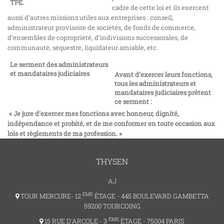
TPE.
cadre de cette loi et ils exercent
aussi d’autres missions utiles aux entreprises : conseil,
administrateur provisoire de sociétés, de fonds de commerce,
d’ensembles de copropriété, d’indivisions successorales, de
communauté, séquestre, liquidateur amiable, etc.
Le serment des administrateurs
et mandataires judiciaires
Avant d’exercer leurs fonctions,
tous les administrateurs et
mandataires judiciaires prêtent
ce serment :
« Je jure d’exercer mes fonctions avec honneur, dignité,
indépendance et probité, et de me conformer en toute occasion aux
lois et règlements de ma profession. »
THYSEN
AJ
ÈME
TOUR MERCURE- 12
ÉTAGE - 445 BOULEVARD GAMBETTA
59200 TOURCOING
ÈME
15 RUE D'ARCOLE - 3
ÉTAGE - 75004 PARIS