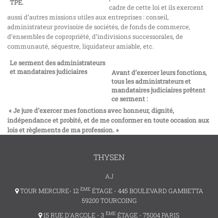
TPE.
cadre de cette loi et ils exercent
aussi d’autres missions utiles aux entreprises : conseil,
administrateur provisoire de sociétés, de fonds de commerce,
d’ensembles de copropriété, d’indivisions successorales, de
communauté, séquestre, liquidateur amiable, etc.
Le serment des administrateurs
et mandataires judiciaires
Avant d’exercer leurs fonctions,
tous les administrateurs et
mandataires judiciaires prêtent
ce serment :
« Je jure d’exercer mes fonctions avec honneur, dignité,
indépendance et probité, et de me conformer en toute occasion aux
lois et règlements de ma profession. »
THYSEN
AJ
ÈME
TOUR MERCURE- 12
ÉTAGE - 445 BOULEVARD GAMBETTA
59200 TOURCOING
ÈME
15 RUE D'ARCOLE - 3
ÉTAGE - 75004 PARIS