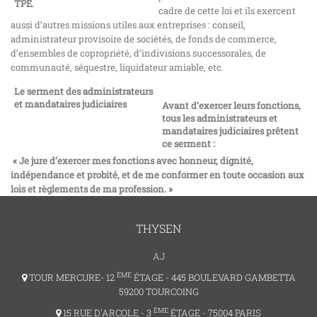
TPE.
cadre de cette loi et ils exercent
aussi d’autres missions utiles aux entreprises : conseil,
administrateur provisoire de sociétés, de fonds de commerce,
d’ensembles de copropriété, d’indivisions successorales, de
communauté, séquestre, liquidateur amiable, etc.
Le serment des administrateurs
et mandataires judiciaires
Avant d’exercer leurs fonctions,
tous les administrateurs et
mandataires judiciaires prêtent
ce serment :
« Je jure d’exercer mes fonctions avec honneur, dignité,
indépendance et probité, et de me conformer en toute occasion aux
lois et règlements de ma profession. »
THYSEN
AJ
ÈME
TOUR MERCURE- 12
ÉTAGE - 445 BOULEVARD GAMBETTA
59200 TOURCOING
ÈME
15 RUE D'ARCOLE - 3
ÉTAGE - 75004 PARIS