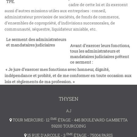
TPE.
cadre de cette loi et ils exercent
aussi d’autres missions utiles aux entreprises : conseil,
administrateur provisoire de sociétés, de fonds de commerce,
d’ensembles de copropriété, d’indivisions successorales, de
communauté, séquestre, liquidateur amiable, etc.
Le serment des administrateurs
et mandataires judiciaires
Avant d’exercer leurs fonctions,
tous les administrateurs et
mandataires judiciaires prêtent
ce serment :
« Je jure d’exercer mes fonctions avec honneur, dignité,
indépendance et probité, et de me conformer en toute occasion aux
lois et règlements de ma profession. »
THYSEN
AJ
ÈME
TOUR MERCURE- 12
ÉTAGE - 445 BOULEVARD GAMBETTA
59200 TOURCOING
ÈME
15 RUE D'ARCOLE - 3
ÉTAGE - 75004 PARIS