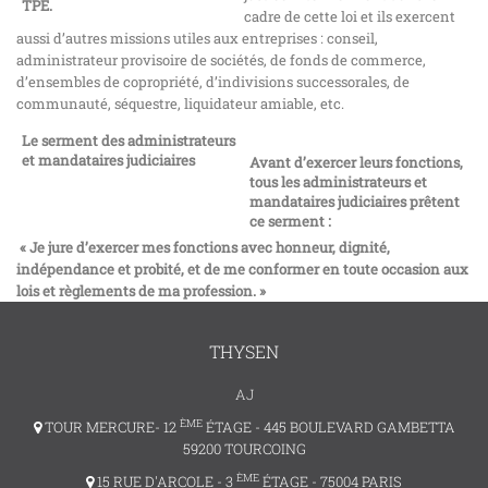
TPE.
cadre de cette loi et ils exercent
aussi d’autres missions utiles aux entreprises : conseil,
administrateur provisoire de sociétés, de fonds de commerce,
d’ensembles de copropriété, d’indivisions successorales, de
communauté, séquestre, liquidateur amiable, etc.
Le serment des administrateurs
et mandataires judiciaires
Avant d’exercer leurs fonctions,
tous les administrateurs et
mandataires judiciaires prêtent
ce serment :
« Je jure d’exercer mes fonctions avec honneur, dignité,
indépendance et probité, et de me conformer en toute occasion aux
lois et règlements de ma profession. »
THYSEN
AJ
ÈME
TOUR MERCURE- 12
ÉTAGE - 445 BOULEVARD GAMBETTA
59200 TOURCOING
ÈME
15 RUE D'ARCOLE - 3
ÉTAGE - 75004 PARIS