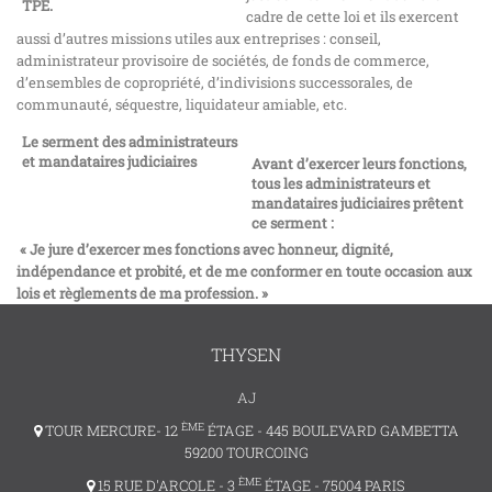
TPE.
cadre de cette loi et ils exercent
aussi d’autres missions utiles aux entreprises : conseil,
administrateur provisoire de sociétés, de fonds de commerce,
d’ensembles de copropriété, d’indivisions successorales, de
communauté, séquestre, liquidateur amiable, etc.
Le serment des administrateurs
et mandataires judiciaires
Avant d’exercer leurs fonctions,
tous les administrateurs et
mandataires judiciaires prêtent
ce serment :
« Je jure d’exercer mes fonctions avec honneur, dignité,
indépendance et probité, et de me conformer en toute occasion aux
lois et règlements de ma profession. »
THYSEN
AJ
ÈME
TOUR MERCURE- 12
ÉTAGE - 445 BOULEVARD GAMBETTA
59200 TOURCOING
ÈME
15 RUE D'ARCOLE - 3
ÉTAGE - 75004 PARIS