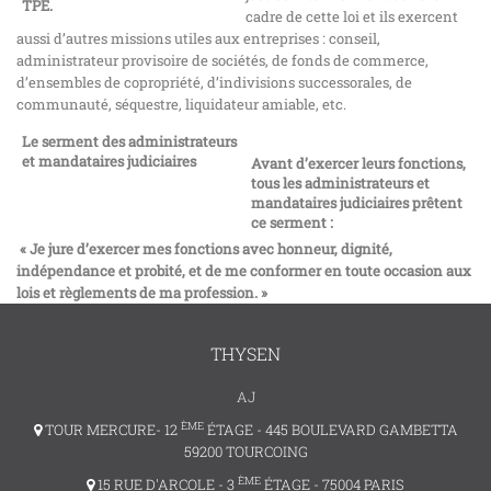
TPE.
cadre de cette loi et ils exercent
aussi d’autres missions utiles aux entreprises : conseil,
administrateur provisoire de sociétés, de fonds de commerce,
d’ensembles de copropriété, d’indivisions successorales, de
communauté, séquestre, liquidateur amiable, etc.
Le serment des administrateurs
et mandataires judiciaires
Avant d’exercer leurs fonctions,
tous les administrateurs et
mandataires judiciaires prêtent
ce serment :
« Je jure d’exercer mes fonctions avec honneur, dignité,
indépendance et probité, et de me conformer en toute occasion aux
lois et règlements de ma profession. »
THYSEN
AJ
ÈME
TOUR MERCURE- 12
ÉTAGE - 445 BOULEVARD GAMBETTA
59200 TOURCOING
ÈME
15 RUE D'ARCOLE - 3
ÉTAGE - 75004 PARIS