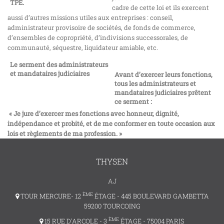
TPE.
cadre de cette loi et ils exercent
aussi d’autres missions utiles aux entreprises : conseil,
administrateur provisoire de sociétés, de fonds de commerce,
d’ensembles de copropriété, d’indivisions successorales, de
communauté, séquestre, liquidateur amiable, etc.
Le serment des administrateurs
et mandataires judiciaires
Avant d’exercer leurs fonctions,
tous les administrateurs et
mandataires judiciaires prêtent
ce serment :
« Je jure d’exercer mes fonctions avec honneur, dignité,
indépendance et probité, et de me conformer en toute occasion aux
lois et règlements de ma profession. »
THYSEN
AJ
ÈME
TOUR MERCURE- 12
ÉTAGE - 445 BOULEVARD GAMBETTA
59200 TOURCOING
ÈME
15 RUE D'ARCOLE - 3
ÉTAGE - 75004 PARIS