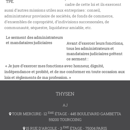
TPE.
cadre de cette loi et ils exercent
aussi d’autres missions utiles aux entreprises : conseil,
administrateur provisoire de sociétés, de fonds de commerce,
d’ensembles de copropriété, d’indivisions successorales, de
communauté, séquestre, liquidateur amiable, etc.
Le serment des administrateurs
et mandataires judiciaires
Avant d’exercer leurs fonctions,
tous les administrateurs et
mandataires judiciaires prêtent
ce serment :
« Je jure d’exercer mes fonctions avec honneur, dignité,
indépendance et probité, et de me conformer en toute occasion aux
lois et règlements de ma profession. »
THYSEN
AJ
ÈME
TOUR MERCURE- 12
ÉTAGE - 445 BOULEVARD GAMBETTA
59200 TOURCOING
ÈME
15 RUE D'ARCOLE - 3
ÉTAGE - 75004 PARIS