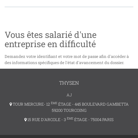
Vous êtes salarié d'une
entreprise en difficulté
Demandez votre identifiant et votre mot de passe afin d'accéder à
des informations spécifiques de l'état d'avancement du dossier.
THYSEN
AJ
ÈME
TOUR MERCURE- 12
ÉTAGE - 445 BOULEVARD GAMBETTA
59200 TOURCOING
ÈME
15 RUE D'ARCOLE - 3
ÉTAGE - 75004 PARIS