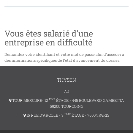
Vous êtes salarié d'une
entreprise en difficulté
Demandez votre identifiant et votre mot de passe afin d'accéder à
des informations spécifiques de l'état d'avancement du dossier.
THYSEN
AJ
ÈME
TOUR MERCURE- 12
ÉTAGE - 445 BOULEVARD GAMBETTA
59200 TOURCOING
ÈME
15 RUE D'ARCOLE - 3
ÉTAGE - 75004 PARIS