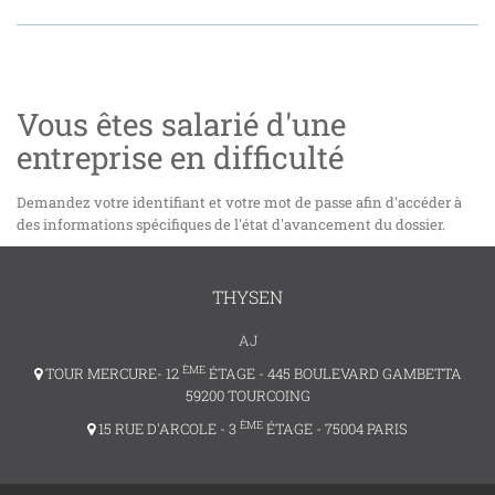
Vous êtes salarié d'une
entreprise en difficulté
Demandez votre identifiant et votre mot de passe afin d'accéder à
des informations spécifiques de l'état d'avancement du dossier.
THYSEN
AJ
ÈME
TOUR MERCURE- 12
ÉTAGE - 445 BOULEVARD GAMBETTA
59200 TOURCOING
ÈME
15 RUE D'ARCOLE - 3
ÉTAGE - 75004 PARIS