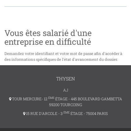
Vous êtes salarié d'une
entreprise en difficulté
Demandez votre identifiant et votre mot de passe afin d'accéder à
des informations spécifiques de l'état d'avancement du dossier.
THYSEN
AJ
ÈME
TOUR MERCURE- 12
ÉTAGE - 445 BOULEVARD GAMBETTA
59200 TOURCOING
ÈME
15 RUE D'ARCOLE - 3
ÉTAGE - 75004 PARIS