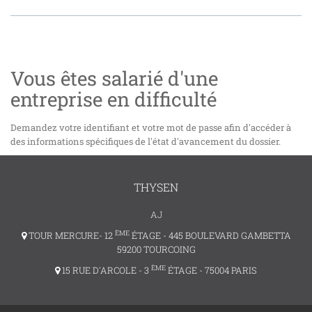
Vous êtes salarié d'une
entreprise en difficulté
Demandez votre identifiant et votre mot de passe afin d'accéder à
des informations spécifiques de l'état d'avancement du dossier.
THYSEN
AJ
ÈME
TOUR MERCURE- 12
ÉTAGE - 445 BOULEVARD GAMBETTA
59200 TOURCOING
ÈME
15 RUE D'ARCOLE - 3
ÉTAGE - 75004 PARIS