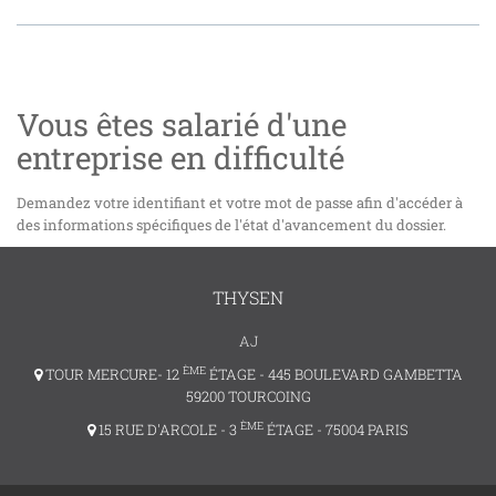
Vous êtes salarié d'une
entreprise en difficulté
Demandez votre identifiant et votre mot de passe afin d'accéder à
des informations spécifiques de l'état d'avancement du dossier.
THYSEN
AJ
ÈME
TOUR MERCURE- 12
ÉTAGE - 445 BOULEVARD GAMBETTA
59200 TOURCOING
ÈME
15 RUE D'ARCOLE - 3
ÉTAGE - 75004 PARIS