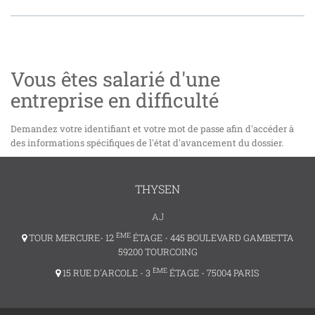
Vous êtes salarié d'une
entreprise en difficulté
Demandez votre identifiant et votre mot de passe afin d'accéder à
des informations spécifiques de l'état d'avancement du dossier.
THYSEN
AJ
ÈME
TOUR MERCURE- 12
ÉTAGE - 445 BOULEVARD GAMBETTA
59200 TOURCOING
ÈME
15 RUE D'ARCOLE - 3
ÉTAGE - 75004 PARIS