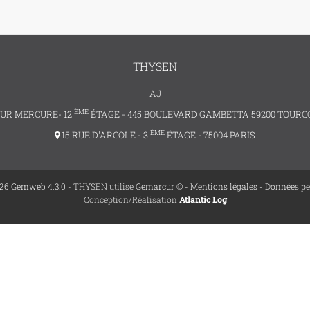
THYSEN
AJ
ÈME
UR MERCURE- 12
ÉTAGE - 445 BOULEVARD GAMBETTA 59200 TOURC
ÈME
15 RUE D'ARCOLE - 3
ÉTAGE - 75004 PARIS
26 Gemweb 4.3.0
- THYSEN utilise
Gemarcur ©
-
Mentions légales
-
Données pe
Conception/Réalisation
Atlantic Log