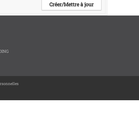
OING
rsonnelles