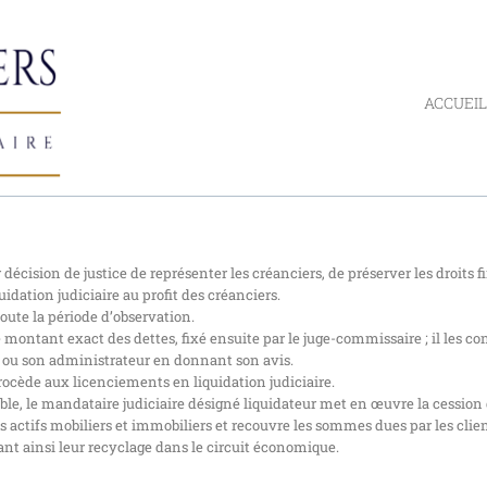
ACCUEIL
 décision de justice de représenter les créanciers, de préserver les droits 
quidation judiciaire au profit des créanciers.
ute la période d’observation.
 le montant exact des dettes, fixé ensuite par le juge-commissaire ; il les co
e ou son administrateur en donnant son avis.
rocède aux licenciements en liquidation judiciaire.
ble, le mandataire judiciaire désigné liquidateur met en œuvre la cession 
es actifs mobiliers et immobiliers et recouvre les sommes dues par les clien
tant ainsi leur recyclage dans le circuit économique.