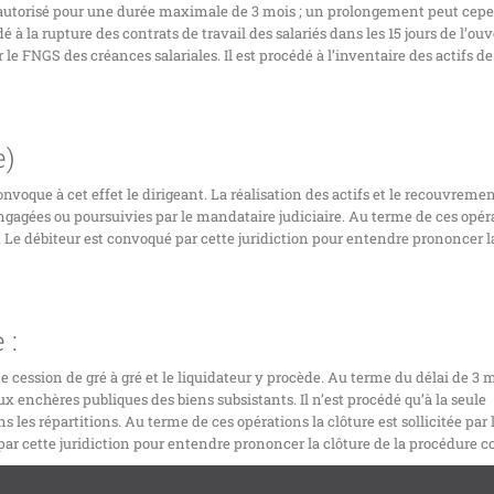
e autorisé pour une durée maximale de 3 mois ; un prolongement peut cep
 à la rupture des contrats de travail des salariés dans les 15 jours de l’ou
le FNGS des créances salariales. Il est procédé à l’inventaire des actifs de
e)
onvoque à cet effet le dirigeant. La réalisation des actifs et le recouvreme
ngagées ou poursuivies par le mandataire judiciaire. Au terme de ces opéra
al. Le débiteur est convoqué par cette juridiction pour entendre prononcer l
 :
e cession de gré à gré et le liquidateur y procède. Au terme du délai de 3 m
aux enchères publiques des biens subsistants. Il n’est procédé qu’à la seule
 les répartitions. Au terme de ces opérations la clôture est sollicitée par 
par cette juridiction pour entendre prononcer la clôture de la procédure co