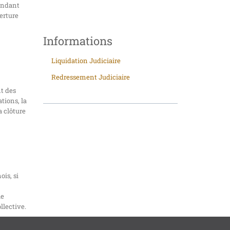
endant
verture
Informations
Liquidation Judiciaire
Redressement Judiciaire
nt des
tions, la
a clôture
ois, si
le
llective.