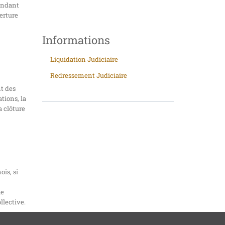
endant
verture
Informations
Liquidation Judiciaire
Redressement Judiciaire
nt des
tions, la
a clôture
ois, si
le
llective.