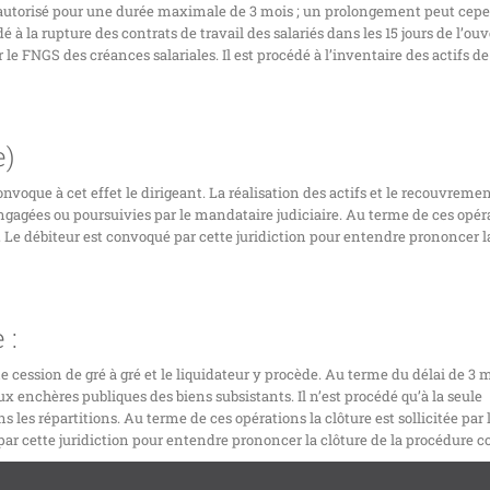
e autorisé pour une durée maximale de 3 mois ; un prolongement peut cep
 à la rupture des contrats de travail des salariés dans les 15 jours de l’ou
le FNGS des créances salariales. Il est procédé à l’inventaire des actifs de
e)
onvoque à cet effet le dirigeant. La réalisation des actifs et le recouvreme
ngagées ou poursuivies par le mandataire judiciaire. Au terme de ces opéra
al. Le débiteur est convoqué par cette juridiction pour entendre prononcer l
 :
e cession de gré à gré et le liquidateur y procède. Au terme du délai de 3 m
aux enchères publiques des biens subsistants. Il n’est procédé qu’à la seule
 les répartitions. Au terme de ces opérations la clôture est sollicitée par 
par cette juridiction pour entendre prononcer la clôture de la procédure co